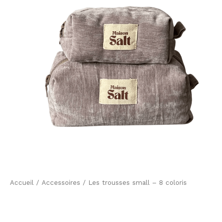
small
-
8
coloris
Accueil
/
Accessoires
/ Les trousses small – 8 coloris