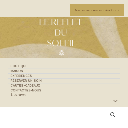
Aller
au
Réserver votre moment bien-être ➞
contenu
BOUTIQUE
MAISON
EXPÉRIENCES
RÉSERVER UN SOIN
CARTES-CADEAUX
CONTACTEZ-NOUS
À PROPOS
quantité
de
Les
trousses