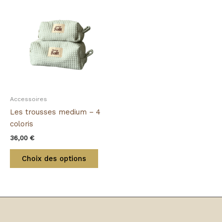
produit
a
plusieurs
variations.
Les
options
peuvent
être
Accessoires
choisies
Les trousses medium – 4
sur
coloris
la
36,00
€
page
du
Choix des options
produit