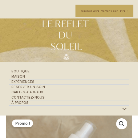
Aller
totale
au
Réserver votre moment bien-être ➞
-
contenu
200ml
BOUTIQUE
MAISON
EXPÉRIENCES
RÉSERVER UN SOIN
CARTES-CADEAUX
CONTACTEZ-NOUS
À PROPOS
quantité
Le
Le
de
Promo !
prix
prix
Brume
équilibre