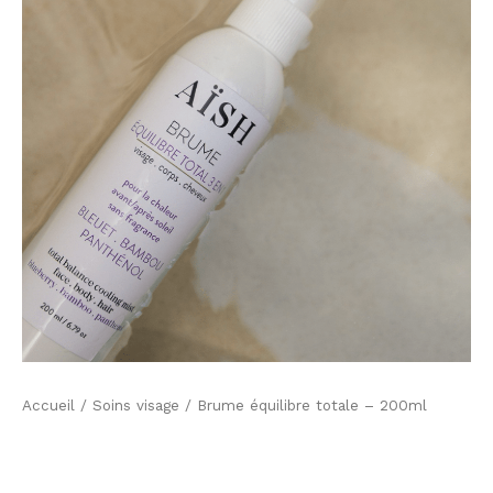
initial
actuel
totale
-
était :
est :
200ml
29,00 €.
20,30 €.
Accueil
/
Soins visage
/ Brume équilibre totale – 200ml