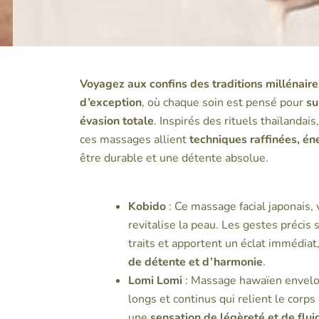
Voyagez aux confins des traditions millénair
d’exception
, où chaque soin est pensé pour
su
évasion totale
. Inspirés des rituels thaïlandai
ces massages allient
techniques raffinées, én
être durable et une détente absolue.
Kobido
: Ce massage facial japonais, vé
revitalise la peau. Les gestes précis 
traits et apportent un éclat immédiat
de détente et d’harmonie
.
Lomi Lomi
: Massage hawaïen envelop
longs et continus qui relient le corps 
une
sensation de légèreté et de flui