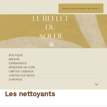
Aller
au
Réserver votre moment bien-être ➞
contenu
BOUTIQUE
MAISON
EXPÉRIENCES
RÉSERVER UN SOIN
CARTES-CADEAUX
CONTACTEZ-NOUS
À PROPOS
Les nettoyants