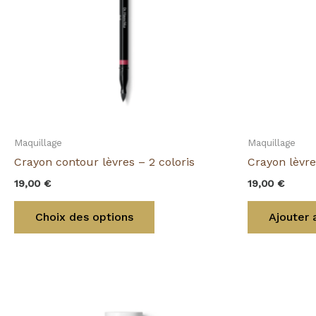
Les
options
peuvent
être
choisies
sur
la
page
Maquillage
Maquillage
du
Crayon contour lèvres – 2 coloris
Crayon lèvre
produit
19,00
€
19,00
€
Choix des options
Ajouter 