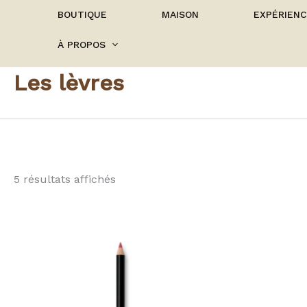
BOUTIQUE
MAISON
EXPÉRIEN
À PROPOS
Les lèvres
5 résultats affichés
Ce
produit
a
plusieurs
variations.