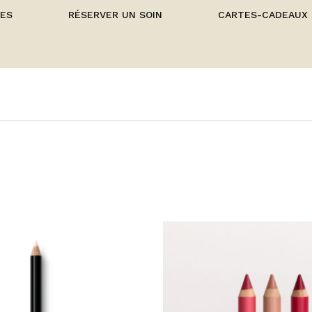
CES
RÉSERVER UN SOIN
CARTES-CADEAUX
C
p
a
p
va