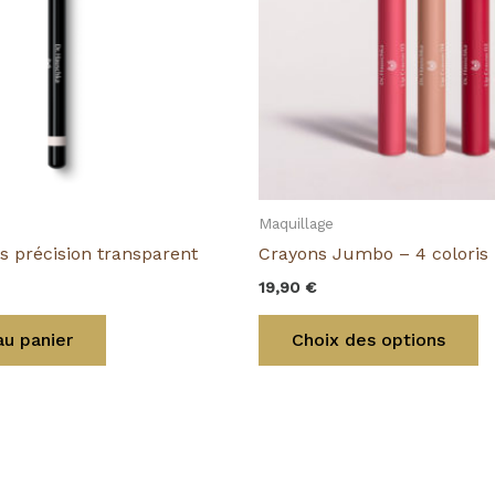
L
op
p
êt
ch
s
la
p
Maquillage
d
s précision transparent
Crayons Jumbo – 4 coloris
p
19,90
€
au panier
Choix des options